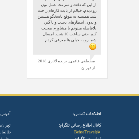
از این که دقت و سرعت عمل تون
رو دیدم، خیالم از بابت کارهام راحت
شد. همیشه به موقع پاسخگو هستین
و بدون انتظارهای دست و پا گیر،
بلافاصله میتونم با مشاورم صحبت
کنم. حتی ساعت 10 شب. امسال
شما رو به خیلی ها معرفی کردم.
مصطفی قائمی,
برنده لاتاری 2018
از تهران
اطلاعات تماس:
آدرس:
کانال اطلاع رسانی تلگرام:
تهران،
@BehsaTravel
طالقا
تماس در تلگرام:
متاسف