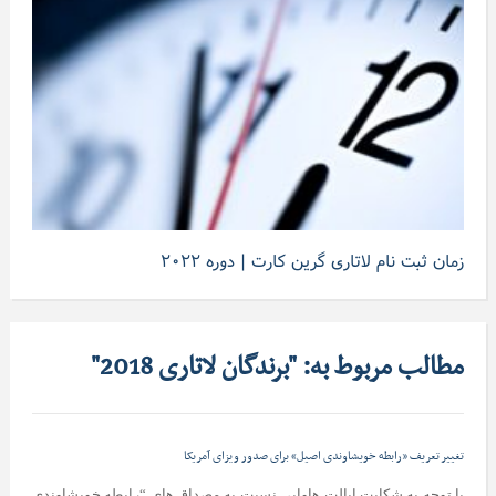
زمان ثبت نام لاتاری گرین کارت | دوره ۲۰۲۲
مطالب مربوط به: "برندگان لاتاری 2018"
تغییر تعریف «رابطه خویشاوندی اصیل» برای صدور ویزای آمریکا
‌با توجه به شکایت ایالت هاوایی نسبت به مصداق های “رابطه خویشاوندی