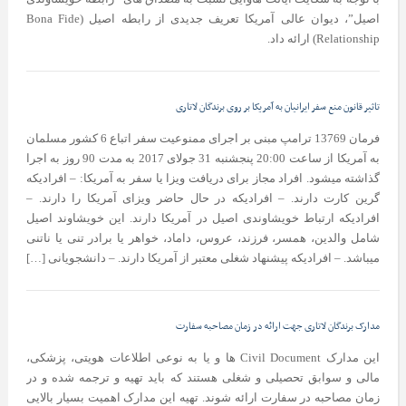
اصیل”، دیوان عالی آمریکا تعریف جدیدی از رابطه اصیل (Bona Fide
Relationship) ارائه داد.
تاثیر قانون منع سفر ایرانیان به آمریکا بر روی برندگان لاتاری
فرمان 13769 ترامپ مبنى بر اجراى ممنوعیت سفر اتباع 6 کشور مسلمان
به آمریکا از ساعت 20:00 پنجشنبه 31 جولای 2017 به مدت 90 روز به اجرا
گذاشته میشود. افراد مجاز براى دریافت ویزا یا سفر به آمریکا: – افراديكه
گرين كارت دارند. – افراديكه در حال حاضر ويزاى آمريكا را دارند. –
افراديكه ارتباط خويشاوندى اصیل در آمريكا دارند. اين خويشاوند اصیل
شامل والدين، همسر، فرزند، عروس، داماد، خواهر يا برادر تنى يا ناتنى
میباشد. – افراديكه پيشنهاد شغلى معتبر از آمريكا دارند. – دانشجويانى […]
مدارک برندگان لاتاری جهت ارائه در زمان مصاحبه سفارت
این مدارک Civil Document ها و یا به نوعی اطلاعات هویتی، پزشکی،
مالی و سوابق تحصیلی و شغلی هستند که باید تهیه و ترجمه شده و در
زمان مصاحبه در سفارت ارائه شوند. تهیه این مدارک اهمیت بسیار بالایی