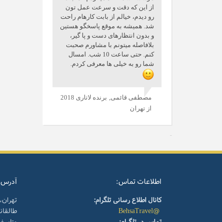
از این که دقت و سرعت عمل تون
رو دیدم، خیالم از بابت کارهام راحت
شد. همیشه به موقع پاسخگو هستین
و بدون انتظارهای دست و پا گیر،
بلافاصله میتونم با مشاورم صحبت
کنم. حتی ساعت 10 شب. امسال
شما رو به خیلی ها معرفی کردم.
مصطفی قائمی,
برنده لاتاری 2018
از تهران
اطلاعات تماس:
آدرس:
کانال اطلاع رسانی تلگرام:
تهران،
@BehsaTravel
طالقا
تماس در تلگرام:
متاسف