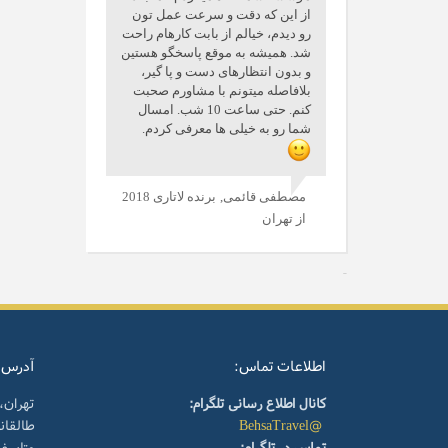
از این که دقت و سرعت عمل تون
رو دیدم، خیالم از بابت کارهام راحت
شد. همیشه به موقع پاسخگو هستین
و بدون انتظارهای دست و پا گیر،
بلافاصله میتونم با مشاورم صحبت
کنم. حتی ساعت 10 شب. امسال
شما رو به خیلی ها معرفی کردم.
مصطفی قائمی,
برنده لاتاری 2018
از تهران
اطلاعات تماس:
آدرس:
کانال اطلاع رسانی تلگرام:
تهران،
@BehsaTravel
طالقا
تماس در تلگرام:
متاسف