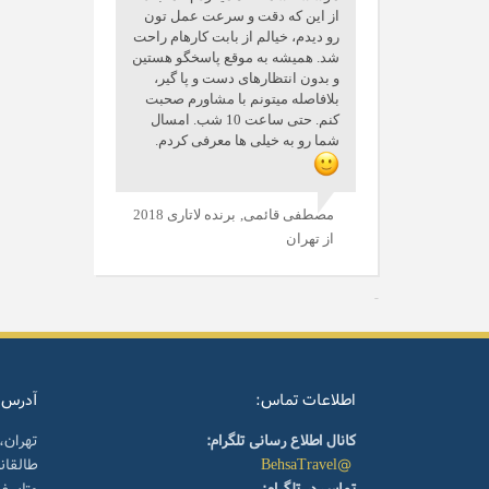
از این که دقت و سرعت عمل تون
رو دیدم، خیالم از بابت کارهام راحت
شد. همیشه به موقع پاسخگو هستین
و بدون انتظارهای دست و پا گیر،
بلافاصله میتونم با مشاورم صحبت
کنم. حتی ساعت 10 شب. امسال
شما رو به خیلی ها معرفی کردم.
مصطفی قائمی,
برنده لاتاری 2018
از تهران
اطلاعات تماس:
آدرس:
کانال اطلاع رسانی تلگرام:
تهران،
@BehsaTravel
طالقا
تماس در تلگرام:
متاسف