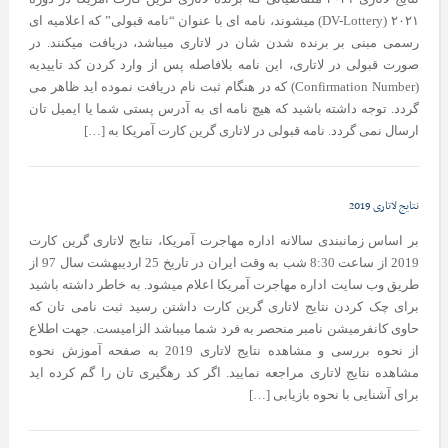
۲۰۲۱ (DV-Lottery) میشوند، نامه ای با عنوان “نامه قبولی” که اعلامیه ای
رسمی مبنی بر برنده شدن شان در لاتاری میباشد، دریافت میکنند. در
صورت قبولی در لاتاری، این نامه بلافاصله پس از وارد کردن کد تاییدیه
(Confirmation Number) که در هنگام ثبت نام دریافت نموده اید ظاهر می
گردد. توجه داشته باشید که هیچ نامه ای به آدرس پستی شما یا ایمیل تان
ارسال نمی گردد. نامه قبولی در لاتاری گرین کارت آمریکا به […]
نتایج لاتاری 2019
بر اساس زمانبندی سالانه اداره مهاجرت آمریکا، نتایج لاتاری گرین کارت
2019 از ساعت 8:30 شب به وقت ایران در تاریخ 25 اردیبهشت سال 97 از
طریق وب سایت اداره مهاجرت آمریکا اعلام میشود. به خاطر داشته باشید
برای چک کردن نتایج لاتاری گرین کارت داشتن رسید ثبت نامی تان که
حاوی کانفرمیشن نامبر منحصر به فرد شما میباشد الزامیست. جهت اطلاع
از نحوه بررسی و مشاهده نتایج لاتاری 2019 به صفحه آموزش نحوه
مشاهده نتایج لاتاری مراجعه نمایید. اگر کد رهگیری تان را گم کرده اید
برای آشنایی با نحوه بازیابی […]