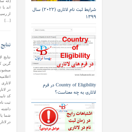
(که سا
شرایط ثبت نام لاتاری (۲۰۲۲) سال
از رسید
۱۳۹۹
[…]
نتایج 
میشوند
اعلامی
لاتاری 
Country of Eligibility در فرم
در لاتا
لاتاری به چه معناست؟
ثبت نام
داشته 
شما یا 
در لاتا