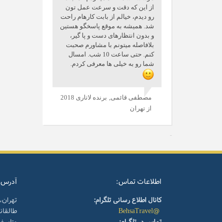
از این که دقت و سرعت عمل تون
رو دیدم، خیالم از بابت کارهام راحت
شد. همیشه به موقع پاسخگو هستین
و بدون انتظارهای دست و پا گیر،
بلافاصله میتونم با مشاورم صحبت
کنم. حتی ساعت 10 شب. امسال
شما رو به خیلی ها معرفی کردم.
مصطفی قائمی,
برنده لاتاری 2018
از تهران
اطلاعات تماس:
آدرس:
کانال اطلاع رسانی تلگرام:
تهران،
@BehsaTravel
طالقا
تماس در تلگرام:
متاسف