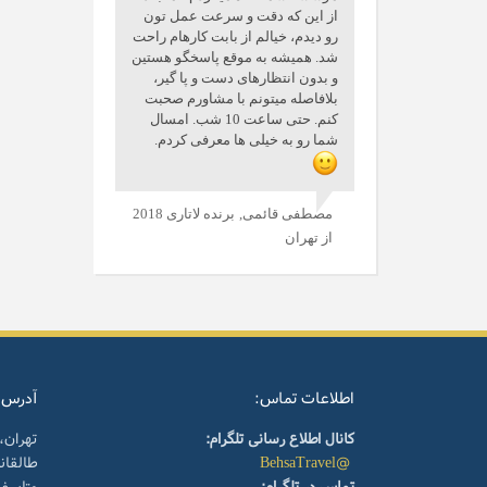
از این که دقت و سرعت عمل تون
رو دیدم، خیالم از بابت کارهام راحت
شد. همیشه به موقع پاسخگو هستین
و بدون انتظارهای دست و پا گیر،
بلافاصله میتونم با مشاورم صحبت
کنم. حتی ساعت 10 شب. امسال
شما رو به خیلی ها معرفی کردم.
مصطفی قائمی,
برنده لاتاری 2018
از تهران
اطلاعات تماس:
آدرس:
کانال اطلاع رسانی تلگرام:
تهران،
@BehsaTravel
طالقا
تماس در تلگرام:
متاسف