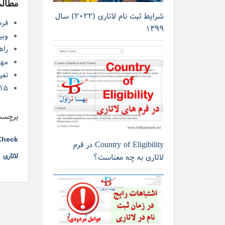
مطالب
شرایط ثبت نام لاتاری (۲۰۲۲) سال
فرم DS-5535 برای برند
۱۳۹۹
وبین
راهن
مها
تغی
۱۵ ایالت ارزان آمریکا برای زن
برچسب
Check
Country of Eligibility در فرم
لاتاری
لاتاری به چه معناست؟