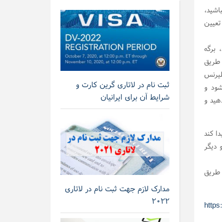
شید،
تعیین
 برگه
 طریق
سی شوید. این مرحله Administrative Processing، کلیرنس
ثبت نام در لاتاری گرین کارت و
 شود و
شرایط آن برای ایرانیان
هید و
30 سپتامبر برنامه DV ادامه پیدا کند
 دیگر
 طریق
مدارک لازم جهت ثبت نام در لاتاری
۲۰۲۲
https