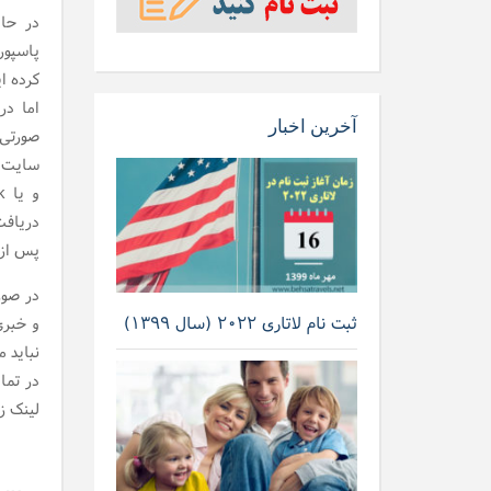
در حا
پاسپور
کرده ای
اما در
آخرین اخبار
صورتی 
دریافت
پس از 
ثبت نام لاتاری ۲۰۲۲ (سال ۱۳۹۹)
و خبری
نباید 
در تما
لینک زی