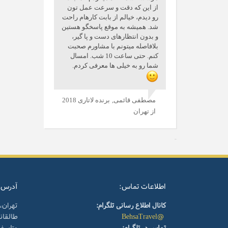
از این که دقت و سرعت عمل تون
رو دیدم، خیالم از بابت کارهام راحت
شد. همیشه به موقع پاسخگو هستین
و بدون انتظارهای دست و پا گیر،
بلافاصله میتونم با مشاورم صحبت
کنم. حتی ساعت 10 شب. امسال
شما رو به خیلی ها معرفی کردم.
مصطفی قائمی,
برنده لاتاری 2018
از تهران
اطلاعات تماس:
آدرس:
کانال اطلاع رسانی تلگرام:
تهران،
@BehsaTravel
طالقا
تماس در تلگرام:
متاسف