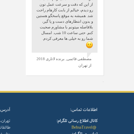
از این که دقت و سرعت عمل تون
رو دیدم، خیالم از بابت کارهام راحت
شد. همیشه به موقع پاسخگو هستین
و بدون انتظارهای دست و پا گیر،
بلافاصله میتونم با مشاورم صحبت
کنم. حتی ساعت 10 شب. امسال
شما رو به خیلی ها معرفی کردم.
مصطفی قائمی,
برنده لاتاری 2018
از تهران
اطلاعات تماس:
آدرس:
کانال اطلاع رسانی تلگرام:
تهران،
@BehsaTravel
طالقا
تماس در تلگرام:
متاسف