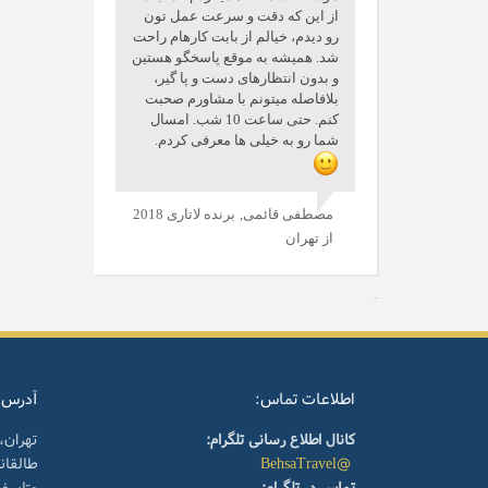
از این که دقت و سرعت عمل تون
رو دیدم، خیالم از بابت کارهام راحت
شد. همیشه به موقع پاسخگو هستین
و بدون انتظارهای دست و پا گیر،
بلافاصله میتونم با مشاورم صحبت
کنم. حتی ساعت 10 شب. امسال
شما رو به خیلی ها معرفی کردم.
مصطفی قائمی,
برنده لاتاری 2018
از تهران
اطلاعات تماس:
آدرس:
کانال اطلاع رسانی تلگرام:
تهران،
@BehsaTravel
طالقا
تماس در تلگرام:
متاسف