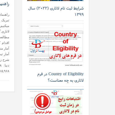
راهنم
شرایط ثبت نام لاتاری (۲۰۲۲) سال
۱۳۹۹
راهنما
تبریک 
میکنیم
لاتاری 
مطالعه
شرح زی
۱۱۵,۹۶۸ تعداد برندگان از قاره آس
Country of Eligibility در فرم
لاتاری به چه معناست؟